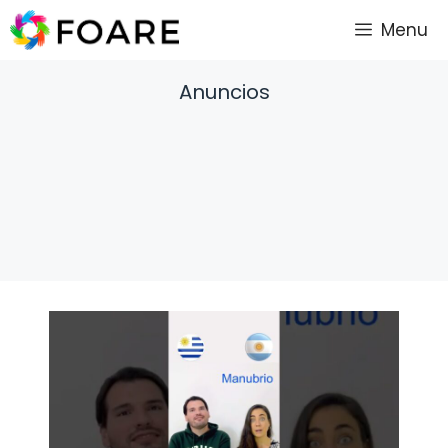
Saltar
Menu
al
contenido
Anuncios