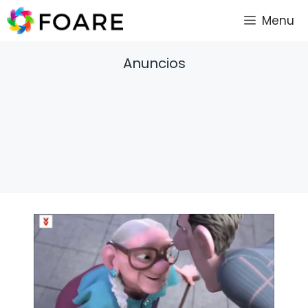
Saltar
Menu
al
contenido
Anuncios