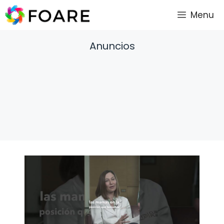
Saltar
Menu
al
contenido
Anuncios