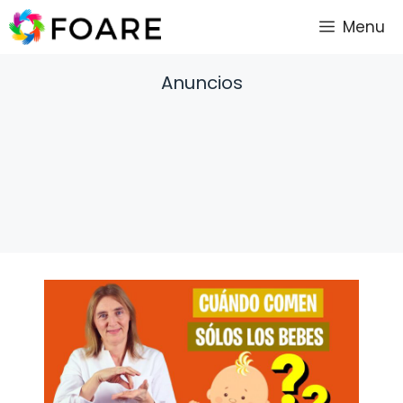
Saltar
Menu
al
contenido
Anuncios