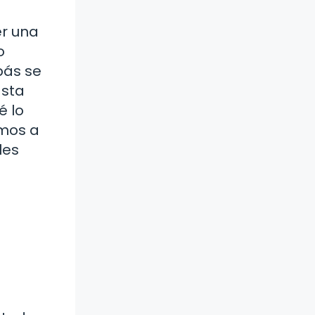
r una
o
pás se
asta
é lo
amos a
les