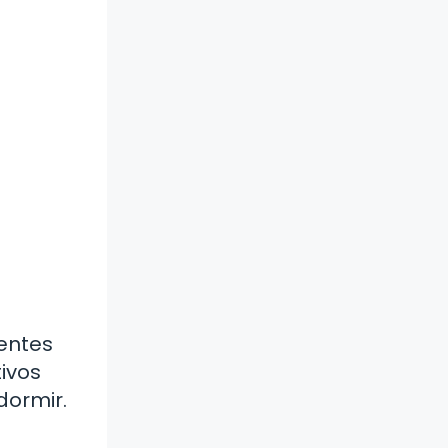
mentes
ivos
dormir.