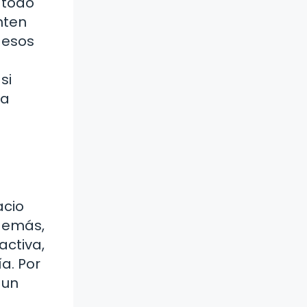
 todo
nten
 esos
si
na
acio
demás,
activa,
a. Por
 un