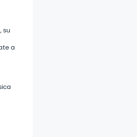
, su
ate a
sica