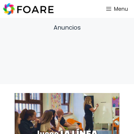
Saltar
Menu
al
contenido
Anuncios