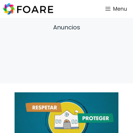
Saltar
Menu
al
contenido
Anuncios