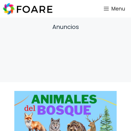
Saltar
Menu
al
contenido
Anuncios