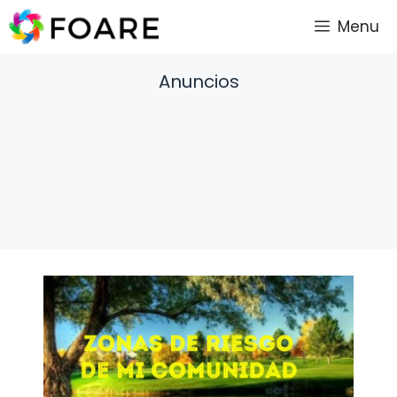
Saltar
Menu
al
contenido
Anuncios