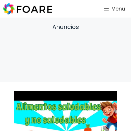
Saltar
Menu
al
contenido
Anuncios