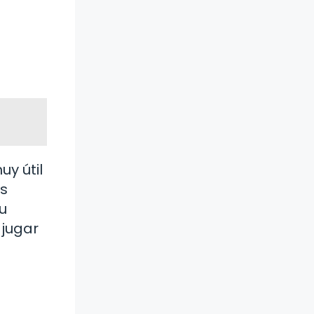
uy útil
os
tu
 jugar