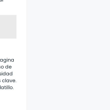
magina
so de
esidad
 clave.
tillo.