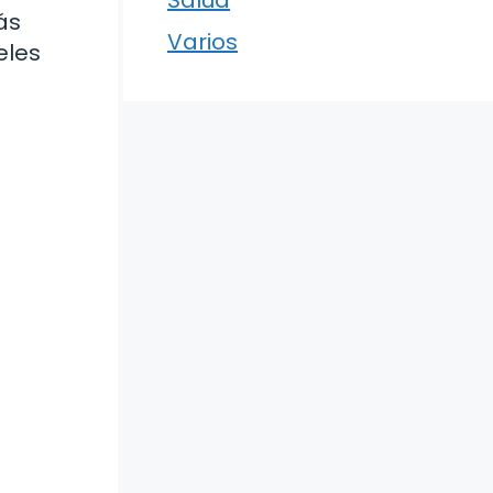
ás
Varios
eles