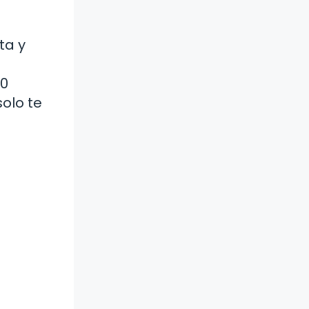
ta y
10
olo te