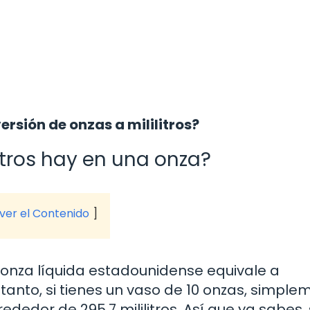
rsión de onzas a mililitros?
itros hay en una onza?
 ver el Contenido
onza líquida estadounidense equivale a
 tanto, si tienes un vaso de 10 onzas, simple
rededor de 295.7 mililitros. Así que ya sabes, 