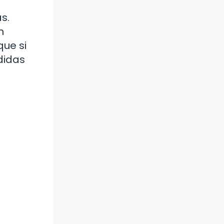
s.
n
que si
didas