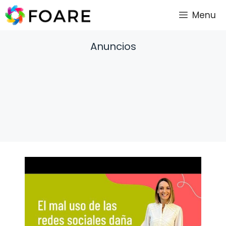
Saltar
Menu
al
contenido
Anuncios