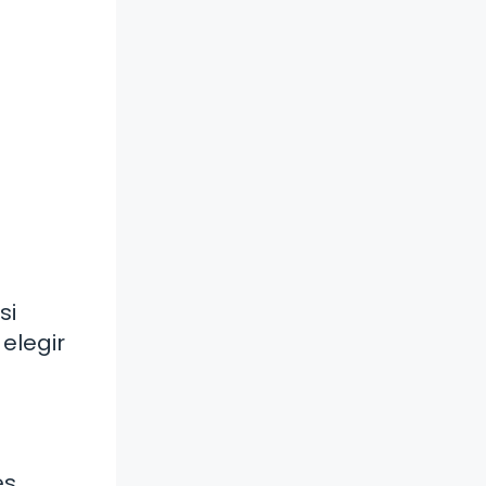
si
elegir
es