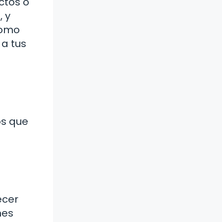
ctos o
, y
como
a tus
os que
ecer
nes