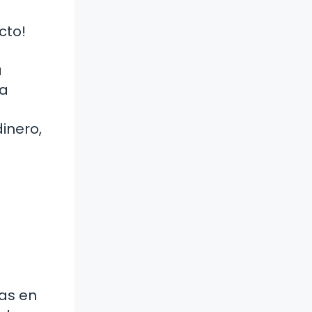
cto!
a
ta
inero,
as en