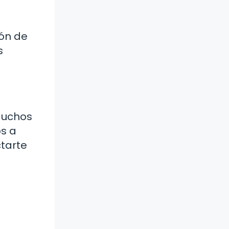
ión de
s
 Muchos
os a
tarte