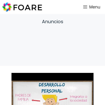
Saltar
Menu
al
contenido
Anuncios