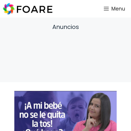
Saltar
Menu
al
contenido
Anuncios