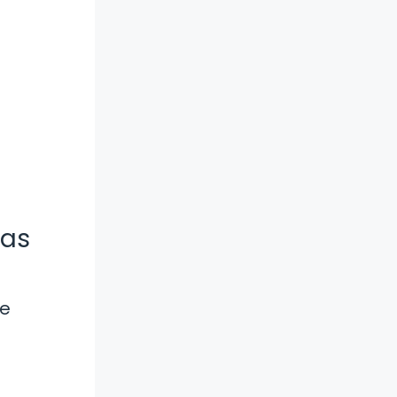
nas
de