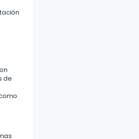
otación
son
s de
s como
imas