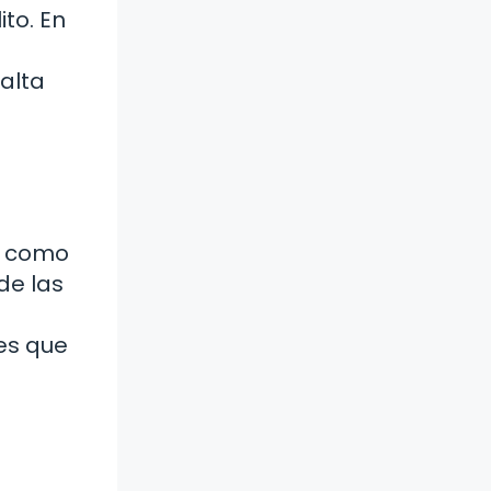
to. En
falta
os como
de las
tes que