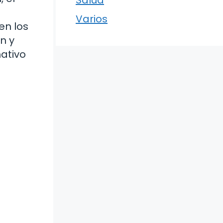
Varios
en los
n y
ativo