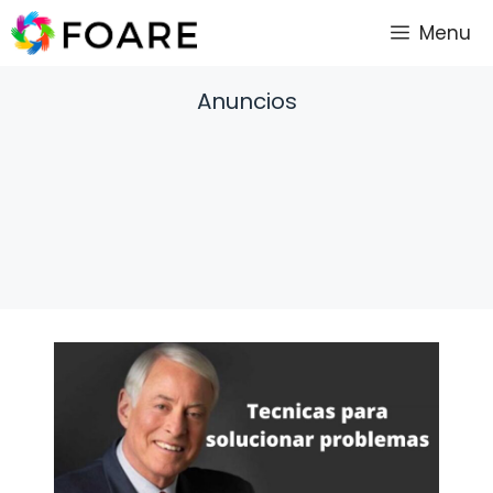
Saltar
Menu
al
contenido
Anuncios