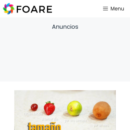
Saltar
Menu
al
contenido
Anuncios