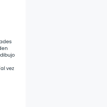
dades
eden
«dibujo
al vez