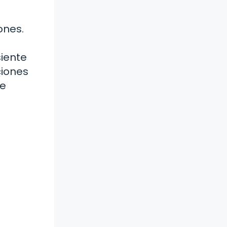
ones.
siente
ciones
de