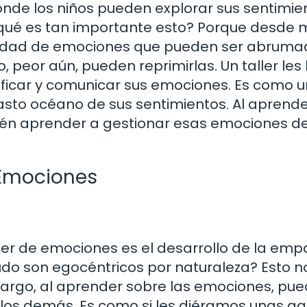
onde los niños pueden explorar sus sentimie
r qué es tan importante esto? Porque desde 
iedad de emociones que pueden ser abruma
peor aún, pueden reprimirlas. Un taller les
ificar y comunicar sus emociones. Es como u
sto océano de sus sentimientos. Al aprende
ién aprender a gestionar esas emociones d
e Emociones
ler de emociones es el desarrollo de la empa
do son egocéntricos por naturaleza? Esto n
mbargo, al aprender sobre las emociones, pu
los demás. Es como si les diéramos unas ga