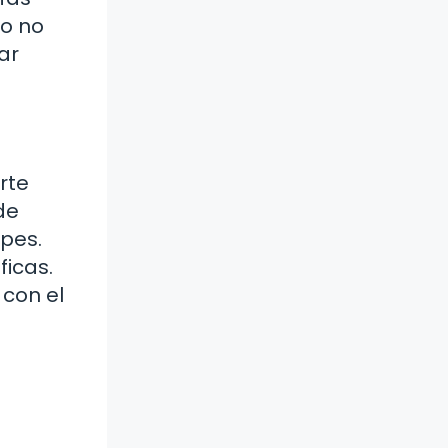
to no
ar
rte
de
lpes.
ficas.
 con el