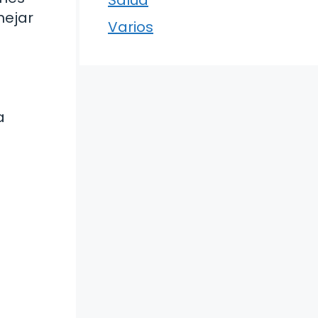
nejar
Varios
a