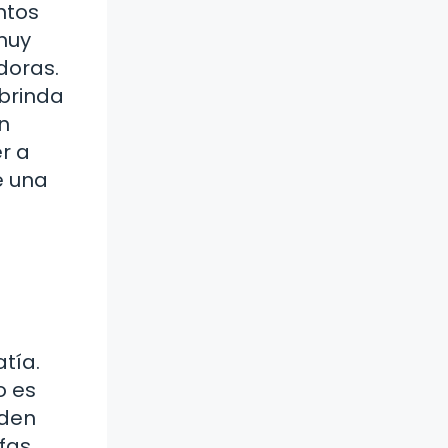
ntos
muy
doras.
 brinda
n
r a
e una
tía.
o es
eden
fas