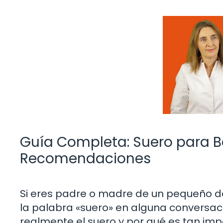
Guía Completa: Suero para Be
Recomendaciones
Si eres padre o madre de un pequeño d
la palabra «suero» en alguna conversaci
realmente el suero y por qué es tan imp