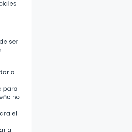
ciales
de ser
s
dar a
e para
ueño no
ara el
ar a