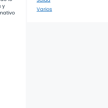
 y
Varios
mativo