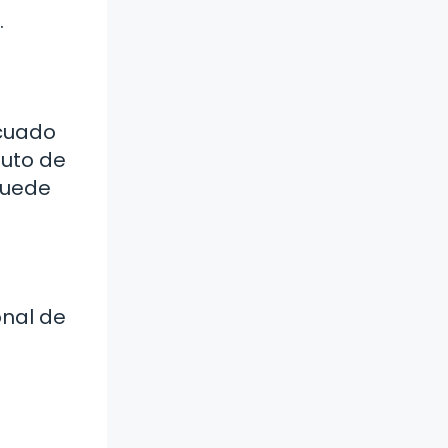
.
ecuado
tuto de
puede
onal de