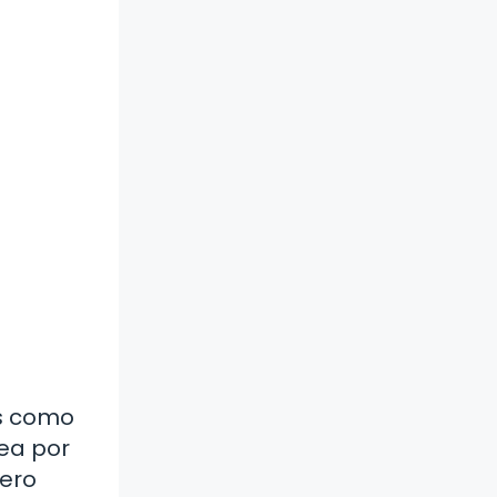
es como
ea por
uero