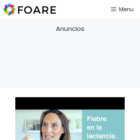
Saltar
Menu
al
contenido
Anuncios