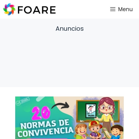
Saltar
Menu
al
contenido
Anuncios