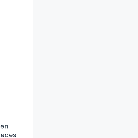
 en
puedes