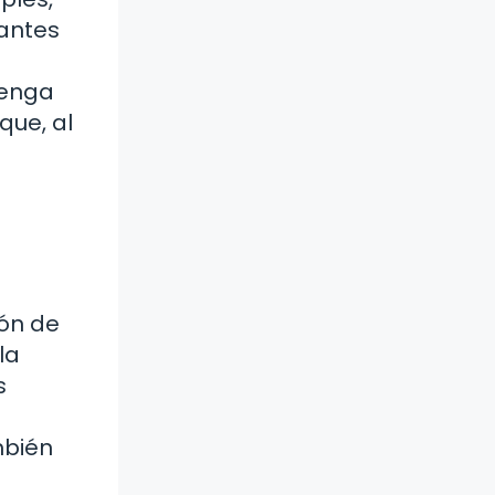
iantes
tenga
que, al
ión de
la
s
mbién