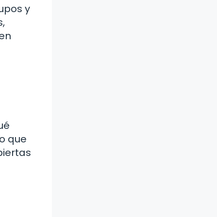
rupos y
,
 en
ué
no que
biertas