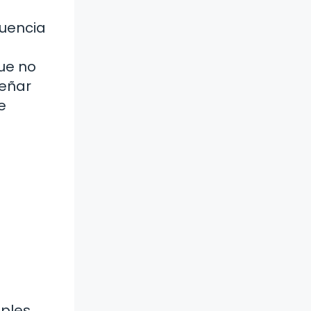
cuencia
ue no
señar
e
ples,