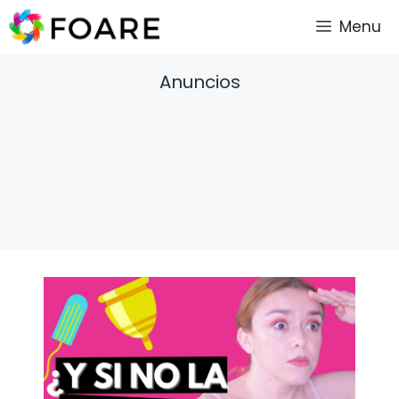
Saltar
Menu
al
contenido
Anuncios