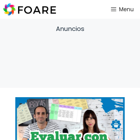
Saltar
Menu
al
contenido
Anuncios