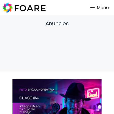
Saltar
Menu
al
contenido
Anuncios