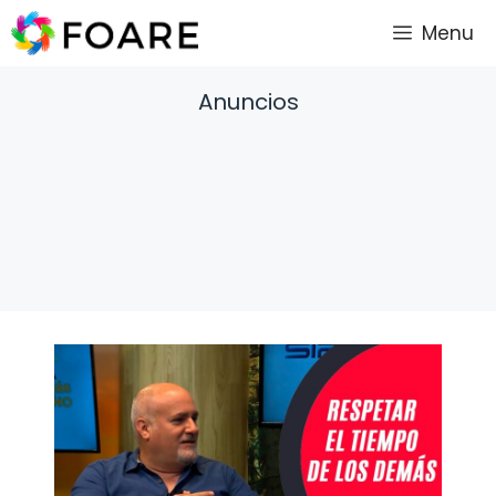
Saltar
Menu
al
contenido
Anuncios