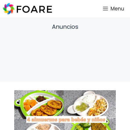
Saltar
Menu
al
contenido
Anuncios