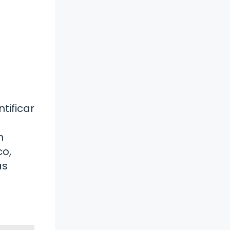
tificar
n
co,
as