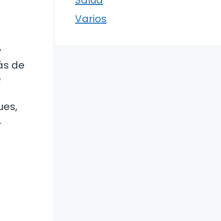
Varios
y
ás de
e
ues,
.