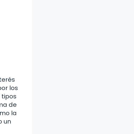
terés
or los
 tipos
rma de
omo la
o un