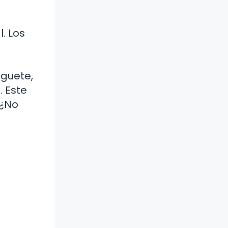
. Los
uguete,
. Este
 ¿No