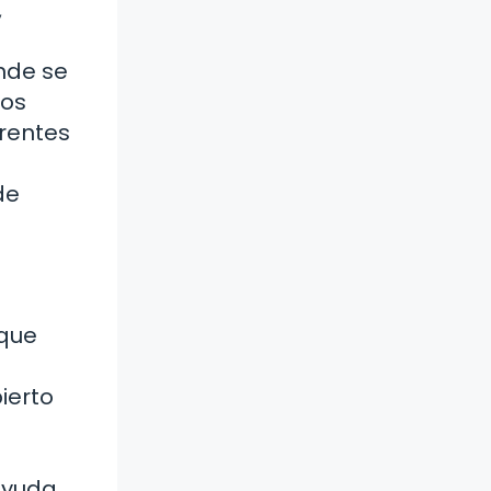
,
nde se
ños
erentes
de
 que
ierto
ayuda