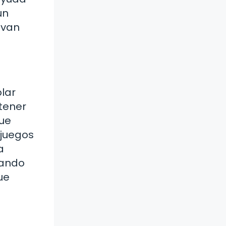
un
ivan
lar
tener
que
 juegos
a
uando
ue