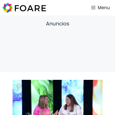
Saltar
Menu
al
contenido
Anuncios