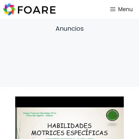
Saltar
Menu
al
contenido
Anuncios