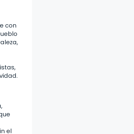
se con
pueblo
aleza,
o
istas,
vidad.
,
 que
n el