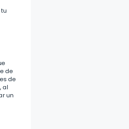
 tu
ue
se de
res de
 al
ar un