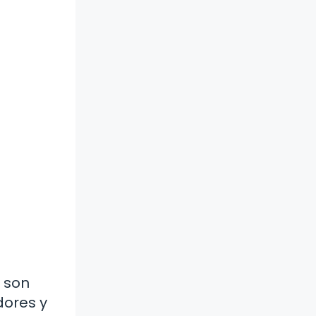
 son
dores y