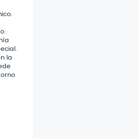
ico.
o.
nía
ecial.
n la
uede
torno