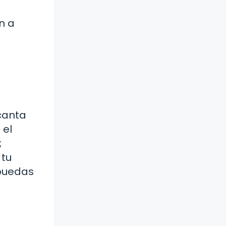
n a
canta
 el
;
 tu
 puedas