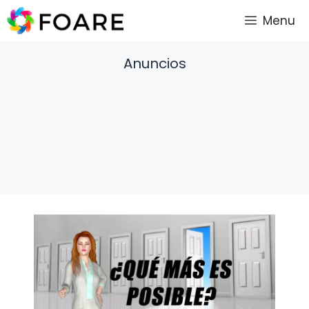
Saltar
Menu
al
contenido
Anuncios