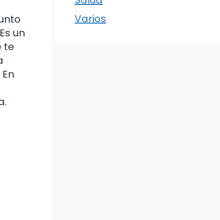
Varios
punto
Es un
 te
a
 En
a.