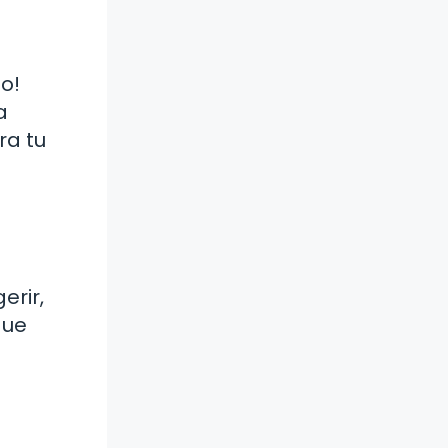
to!
a
ra tu
erir,
que