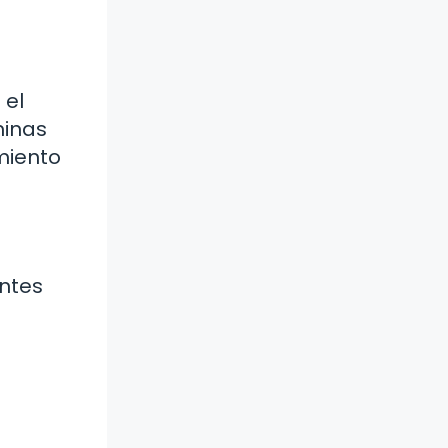
 el
minas
miento
entes