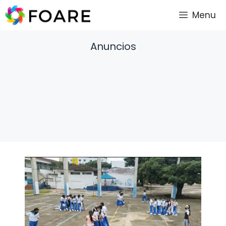
Saltar
Menu
al
contenido
Anuncios