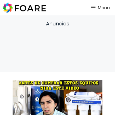
Saltar
Menu
al
contenido
Anuncios