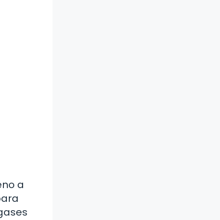
eno a
para
 gases