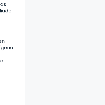
ias
liado
en
xígeno
ía