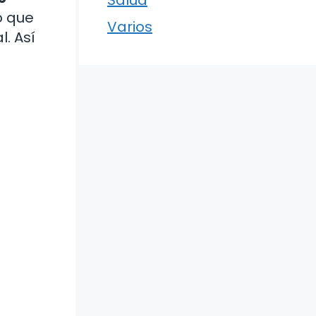
o que
Varios
. Así