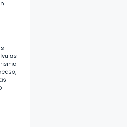
en
as
lvulas
 mismo
oceso,
las
o