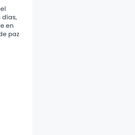
el
 días,
te en
 de paz