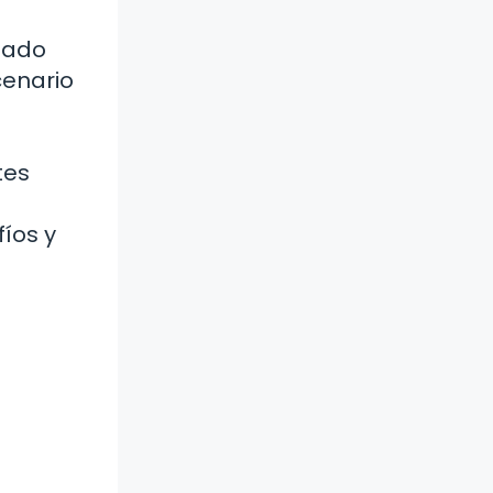
ntado
cenario
a
tes
íos y