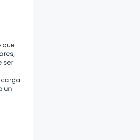
o que
ores,
e ser
a carga
o un