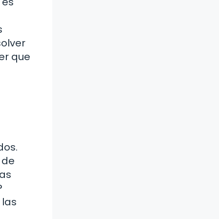
 es
s
olver
ner que
dos.
 de
has
?
 las