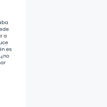
caba
uede
r a
duce
én es
 ¿no
nar