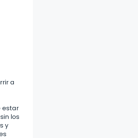
rir a
 estar
sin los
s y
es