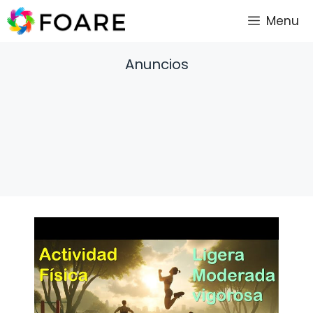
Saltar
Menu
al
contenido
Anuncios