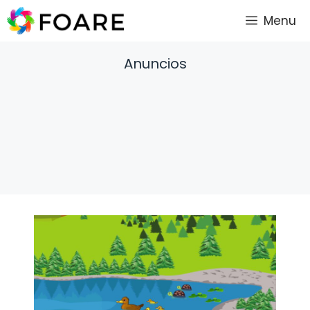
Saltar
Menu
al
contenido
Anuncios