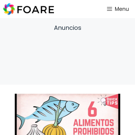
Saltar
Menu
al
contenido
Anuncios