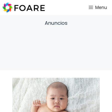
Saltar
Menu
al
contenido
Anuncios