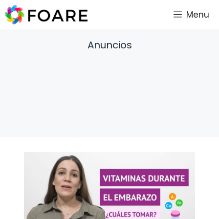
Saltar
Menu
al
contenido
Anuncios