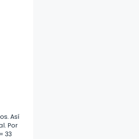
os. Así
l. Por
= 33