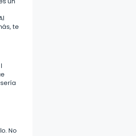
es un
Al
ás, te
l
ue
 sería
lo. No