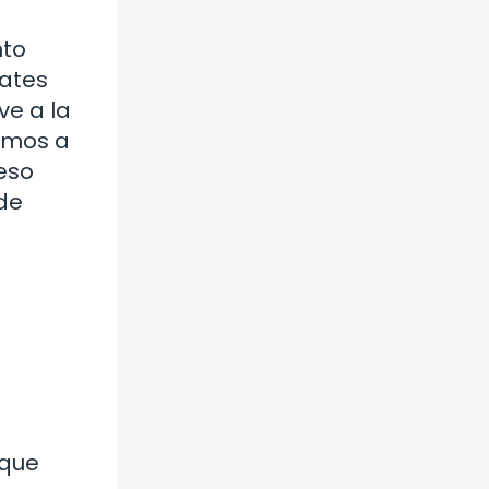
nto
lates
ve a la
vamos a
eso
 de
 que