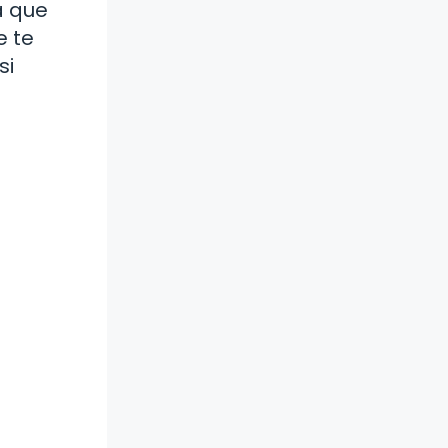
a que
e te
si