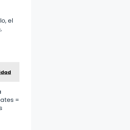
o, el
,
nidad
a
lates =
s