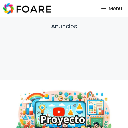
Saltar
Menu
al
contenido
Anuncios