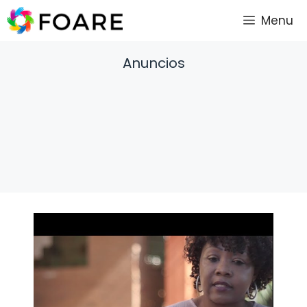
Saltar
Menu
al
contenido
Anuncios