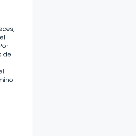
eces,
el
Por
s de
el
amino