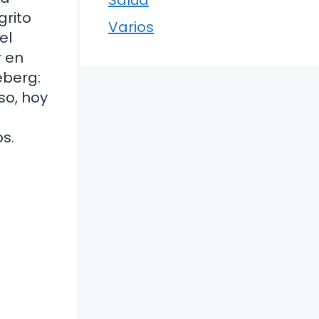
grito
Varios
el
r en
eberg:
so, hoy
a
s.