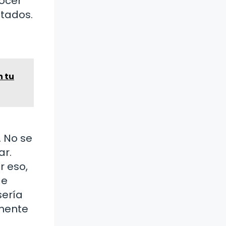
nocer
etados.
n tu
 No se
ar.
r eso,
de
sería
amente