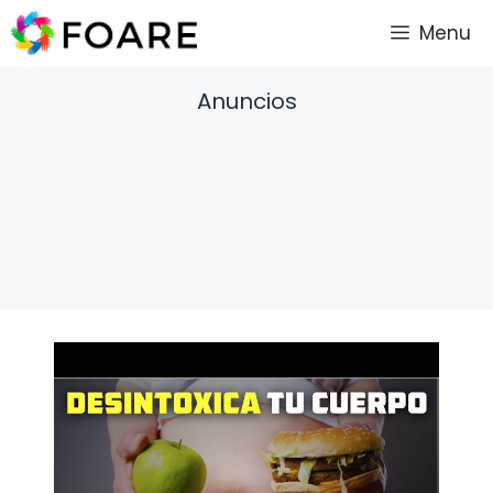
Saltar
Menu
al
contenido
Anuncios