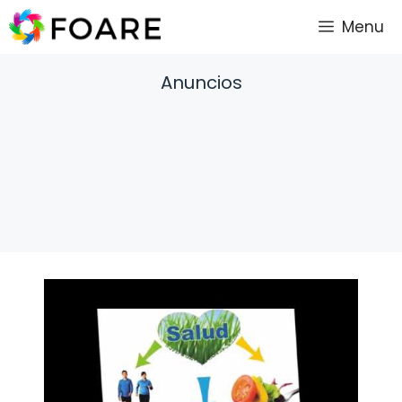
Saltar
Menu
al
contenido
Anuncios